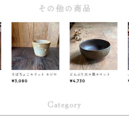
その他の商品
i
そばちょこ＊ドット ＊ツヤ
どんぶり大＊黒＊マット
¥3,080
¥4,730
Category