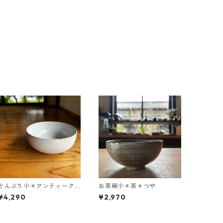
どんぶり小＊アンティーク
お茶碗小＊茶＊つや
ホワイト
¥4,290
¥2,970