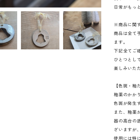
日常がもっ
※商品に関
商品は全て
ます。
下記全てご
ひとつとし
楽しみいた
【色斑・釉
釉薬のかか
色斑が発生
また、釉薬
器の高台の
ざいますが
使用には特