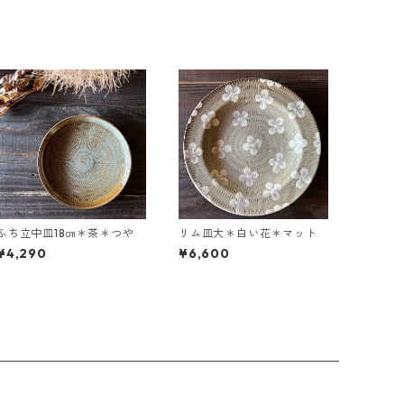
ふち立中皿18㎝＊茶＊つや
リム皿大＊白い花＊マット
¥4,290
¥6,600