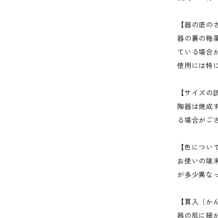
【器の底の
器の裏の釉
ている場合
使用には特
【サイズの
陶器は焼成
る場合がご
【色につい
お使いの端
が多少異な
【貫入（か
器の肌に細