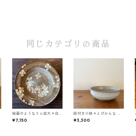
同じカテゴリの商品
絵画のようなリム皿大＊白
段付き小鉢＊とびかんな ＊
い花「Tuuli(トゥーリ）」＊
アンティークホワイト
¥7,150
¥3,300
つや