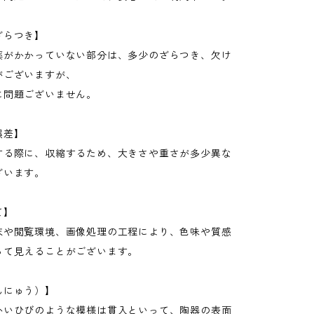
ざらつき】
薬がかかっていない部分は、多少のざらつき、欠け
がございますが、
に問題ございません。
誤差】
する際に、収縮するため、大きさや重さが多少異な
ざいます。
て】
末や閲覧環境、画像処理の工程により、色味や質感
って見えることがございます。
んにゅう）】
かいひびのような模様は貫入といって、陶器の表面