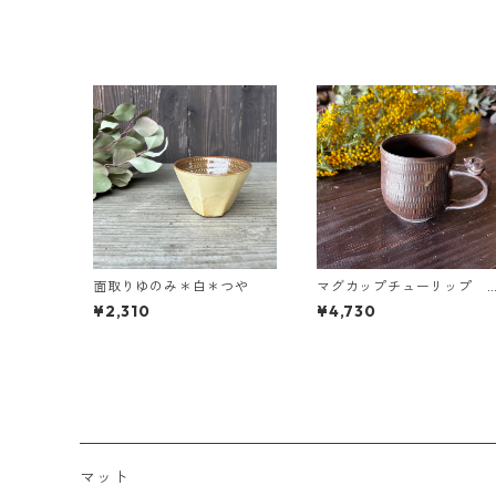
面取りゆのみ＊白＊つや
マグカップチューリップ L
ttle Forest春＊ネコ＊黒マ
¥2,310
¥4,730
ット
マット