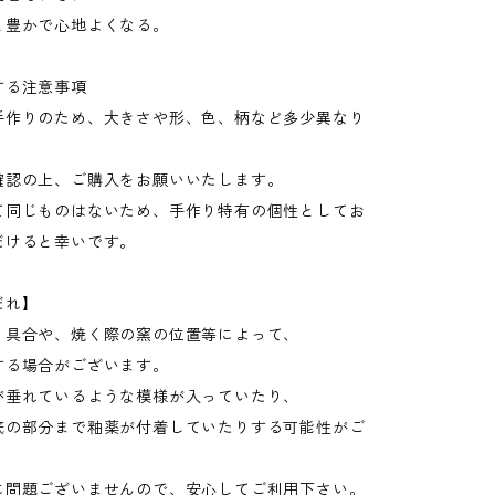
と豊かで心地よくなる。
する注意事項
手作りのため、大きさや形、色、柄など多少異なり
確認の上、ご購入をお願いいたします。
て同じものはないため、手作り特有の個性としてお
だけると幸いです。
だれ】
り具合や、焼く際の窯の位置等によって、
する場合がございます。
が垂れているような模様が入っていたり、
底の部分まで釉薬が付着していたりする可能性がご
、
に問題ございませんので、安心してご利用下さい。