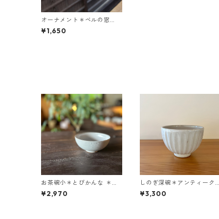
オーナメント＊ベルの窓
（茶）＊つや
¥1,650
お茶碗小＊とびかんな ＊ア
しのぎ深碗＊アンティーク
ンティークホワイト
ホワイト
¥2,970
¥3,300