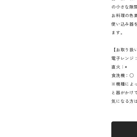
の小さな隙
お料理の色
使い込み器
ます。
【お取り扱
電子レンジ
直火：×
食洗機：○
※機種によ
と器がかけ
気になる方