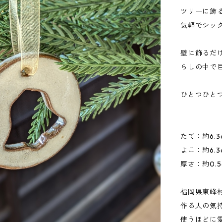
ツリーに飾
気軽でシッ
壁に飾るだ
らしの中で
ひとつひと
たて：約6.3
よこ：約6.3
厚さ：約0.5
福岡県東峰
作る人の気
使うほどに