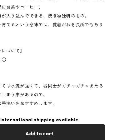
間にお茶やコーヒー、
素が入り込んでできる、焼き物独特のもの。
を育てるという意味では、愛着がわき長所でもあり
いについて】
：○
っては水流が強くて、器同士がガチャガチャあたる
てしまう事があるので、
は手洗いをおすすめします。
International shipping available
Add to cart