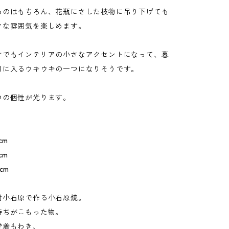
るのはもちろん、花瓶にさした枝物に吊り下げても
クな雰囲気を楽しめます。
けでもインテリアの小さなアクセントになって、暮
目に入るウキウキの一つになりそうです。
つの個性が光ります。
cm
cm
cm
村小石原で作る小石原焼。
持ちがこもった物。
愛着もわき、