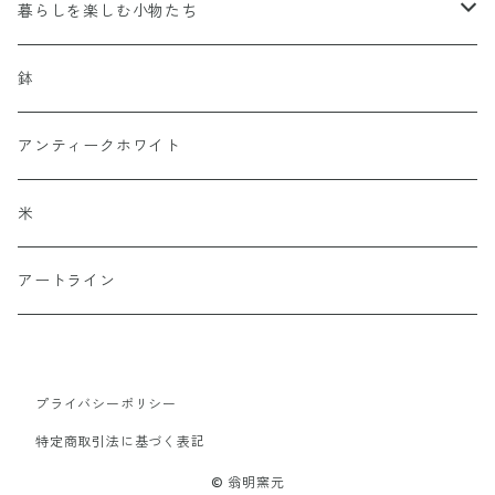
中皿
豆鉢
暮らしを楽しむ小物たち
小鉢
オーナメント
鉢
つや
アンティークホワイト
マット
米
アートライン
プライバシーポリシー
特定商取引法に基づく表記
© 翁明窯元