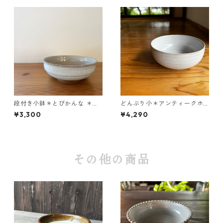
段付き小鉢＊とびかんな ＊ア
どんぶり小＊アンティークホ
ンティークホワイト
ワイト
¥3,300
¥4,290
その他の商品