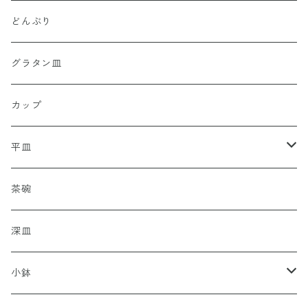
どんぶり
グラタン皿
カップ
平皿
豆皿
茶碗
小皿
深皿
大皿
小鉢