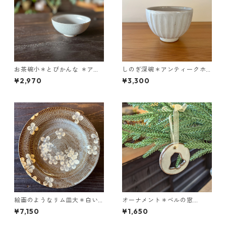
お茶碗小＊とびかんな ＊アン
しのぎ深碗＊アンティークホ
ティークホワイト
ワイト
¥2,970
¥3,300
絵画のようなリム皿大＊白い
オーナメント＊ベルの窓
花「Tuuli(トゥーリ）」＊つや
（茶）＊つや
¥7,150
¥1,650