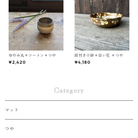
ゆのみ丸＊ツートン＊つや
段付き小鉢＊白い花 ＊つや
¥2,420
¥4,180
Category
マット
つや