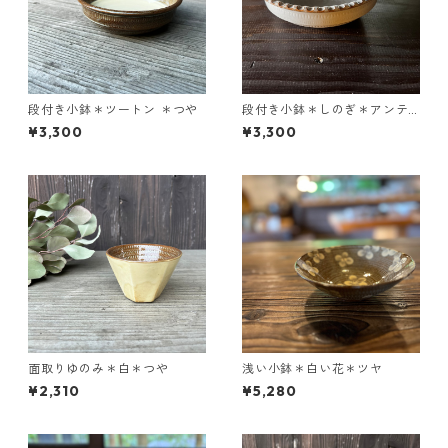
段付き小鉢＊ツートン ＊つや
段付き小鉢＊しのぎ＊アンテ
ィークホワイト
¥3,300
¥3,300
面取りゆのみ＊白＊つや
浅い小鉢＊白い花＊ツヤ
¥2,310
¥5,280