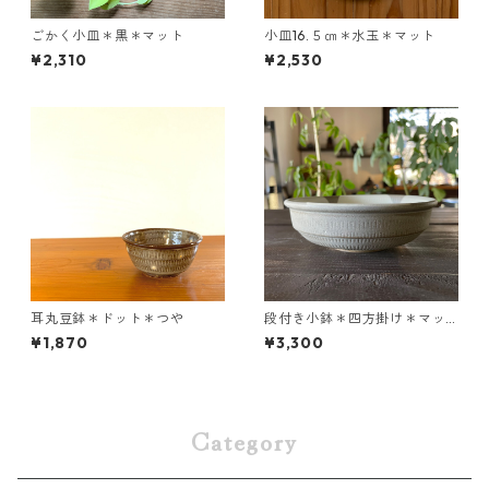
ごかく小皿＊黒＊マット
小皿16.５㎝＊水玉＊マット
¥2,310
¥2,530
耳丸豆鉢＊ドット＊つや
段付き小鉢＊四方掛け＊マッ
ト
¥1,870
¥3,300
Category