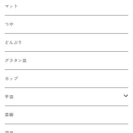
マット
つや
どんぶり
グラタン皿
カップ
平皿
豆皿
茶碗
小皿