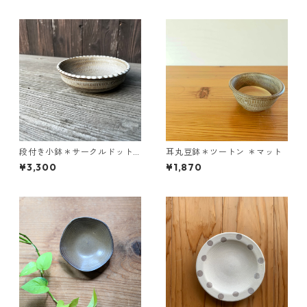
段付き小鉢＊サークルドット
耳丸豆鉢＊ツートン ＊マット
＊マット
¥3,300
¥1,870