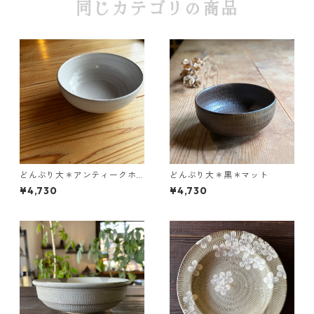
同じカテゴリの商品
どんぶり大＊アンティークホ
どんぶり大＊黒＊マット
ワイト
¥4,730
¥4,730