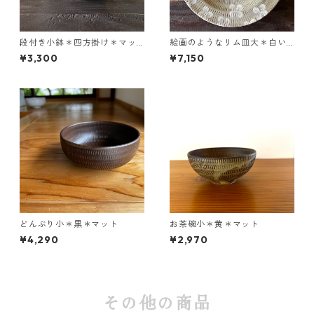
段付き小鉢＊四方掛け＊マッ
絵画のようなリム皿大＊白い
ト
花「Vind（ヴィンド）」＊マ
¥3,300
¥7,150
ット
どんぶり小＊黒＊マット
お茶碗小＊黄＊マット
¥4,290
¥2,970
その他の商品