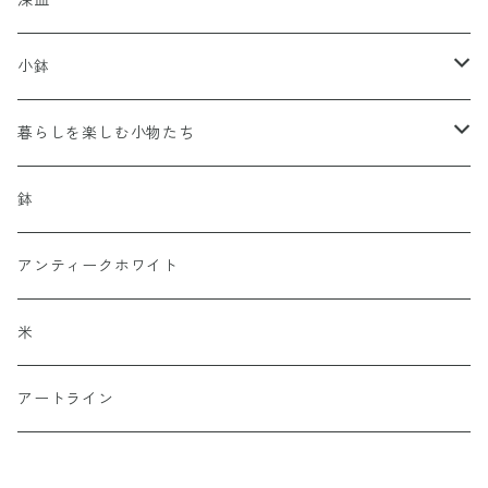
深皿
大皿
小鉢
中皿
豆鉢
暮らしを楽しむ小物たち
小鉢
オーナメント
鉢
つや
アンティークホワイト
マット
米
アートライン