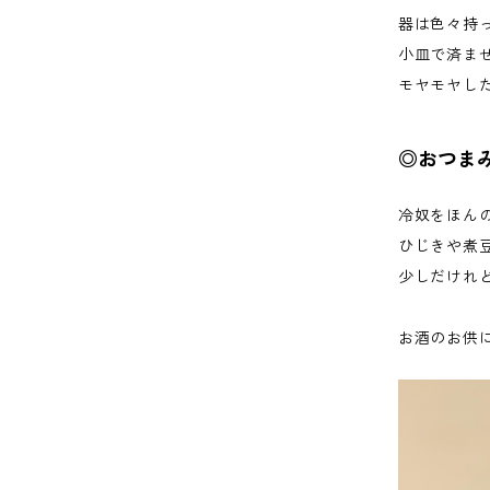
器は色々持
小皿で済ま
モヤモヤし
◎おつま
冷奴をほん
ひじきや煮
少しだけれ
お酒のお供