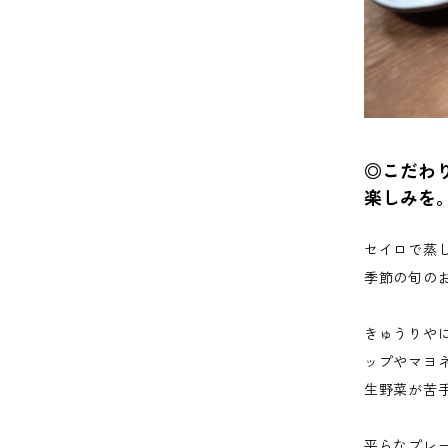
◎こだわ
楽しみを
セイロで蒸
季節の旬の
きゅうりや
ップやマヨ
生野菜が苦
平らなプレ