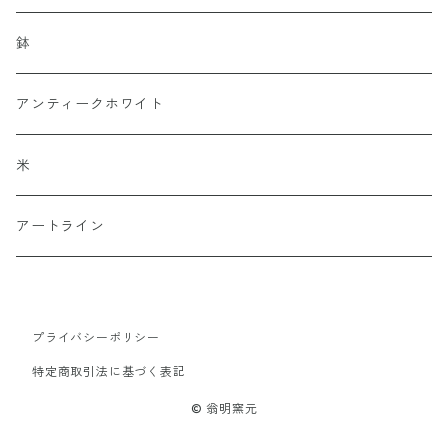
小鉢
オーナメント
鉢
つや
アンティークホワイト
マット
米
アートライン
プライバシーポリシー
特定商取引法に基づく表記
© 翁明窯元