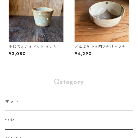
そばちょこ＊ドット ＊ツヤ
どんぶり小＊四方がけ＊ツヤ
¥3,080
¥4,290
Category
マット
つや