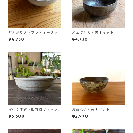
どんぶり大＊アンティークホ
どんぶり大＊黒＊マット
ワイト
¥4,730
¥4,730
段付き小鉢＊四方掛け＊マッ
お茶碗小＊黄＊マット
ト
¥3,300
¥2,970