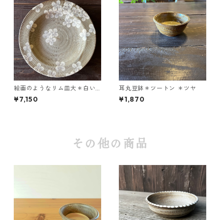
絵画のようなリム皿大＊白い
耳丸豆鉢＊ツートン ＊ツヤ
花「Vind（ヴィンド）」＊マ
¥7,150
¥1,870
ット
その他の商品