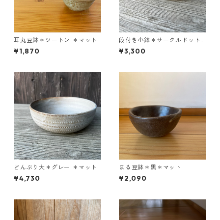
耳丸豆鉢＊ツートン ＊マット
段付き小鉢＊サークルドット
＊マット
¥1,870
¥3,300
どんぶり大＊グレー ＊マット
まる豆鉢＊黒＊マット
¥4,730
¥2,090