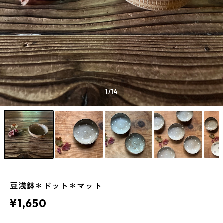
1
/14
豆浅鉢＊ドット＊マット
¥1,650