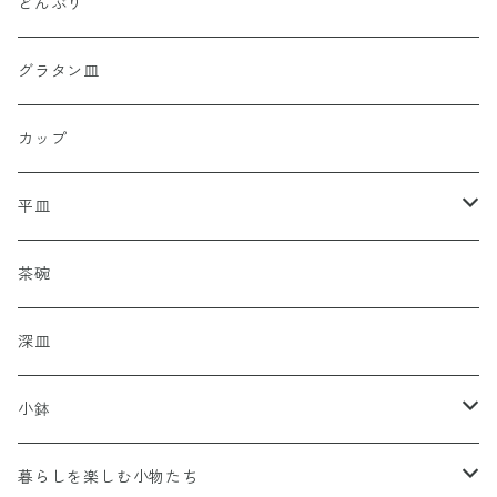
どんぶり
グラタン皿
カップ
平皿
豆皿
茶碗
小皿
深皿
大皿
小鉢
中皿
豆鉢
暮らしを楽しむ小物たち